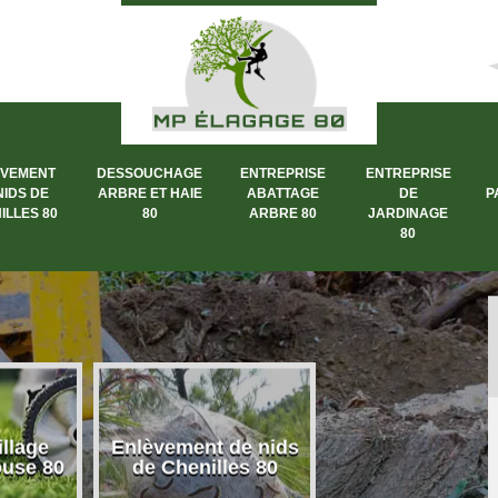
ÈVEMENT
DESSOUCHAGE
ENTREPRISE
ENTREPRISE
NIDS DE
ARBRE ET HAIE
ABATTAGE
DE
P
ILLES 80
80
ARBRE 80
JARDINAGE
80
llage
Enlèvement de nids
Dessouchage a
ouse 80
de Chenilles 80
et haie 80