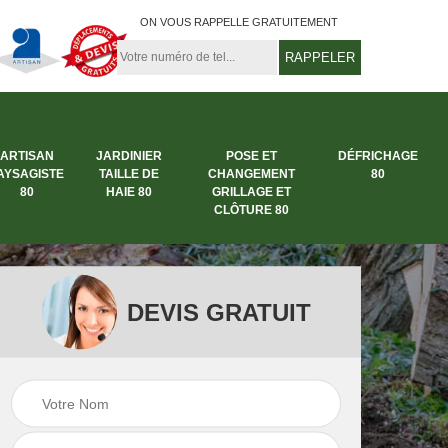
ON VOUS RAPPELLE GRATUITEMENT
ARTISAN
JARDINIER
POSE ET
DÉFRICHAGE
AYSAGISTE
TAILLE DE
CHANGEMENT
80
80
HAIE 80
GRILLAGE ET
CLÔTURE 80
DEVIS GRATUIT
rbre
Entreprise abattage
Entreprise de
arbre 80
jardinage 80