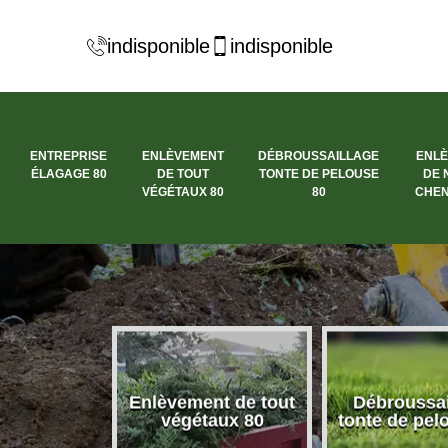
indisponible
indisponible
ENTREPRISE
ENLÈVEMENT
DÉBROUSSAILLAGE
ENL
ÉLAGAGE 80
DE TOUT
TONTE DE PELOUSE
DE 
VÉGÉTAUX 80
80
CHEN
se élagage
Enlèvement de tout
Débroussai
80
végétaux 80
tonte de pel