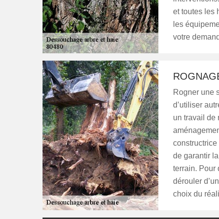
et toutes les
les équipemen
votre demand
ROGNAGE
Rogner une s
d’utiliser au
un travail de
aménagement 
constructric
de garantir l
terrain. Pour
dérouler d’un
choix du réali