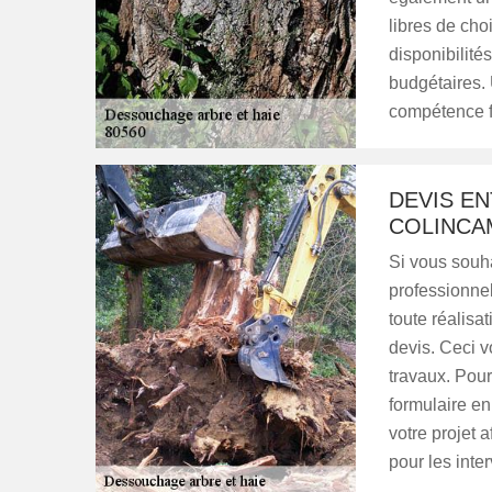
libres de cho
disponibilité
budgétaires. 
compétence f
DEVIS EN
COLINCA
Si vous souha
professionnel
toute réalisa
devis. Ceci v
travaux. Pour 
formulaire en
votre projet a
pour les inte