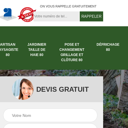
ON VOUS RAPPELLE GRATUITEMENT
ARTISAN
JARDINIER
POSE ET
DÉFRICHAGE
AYSAGISTE
TAILLE DE
CHANGEMENT
80
80
HAIE 80
GRILLAGE ET
CLÔTURE 80
DEVIS GRATUIT
tage
Entreprise de
Artisan paysagiste
jardinage 80
80