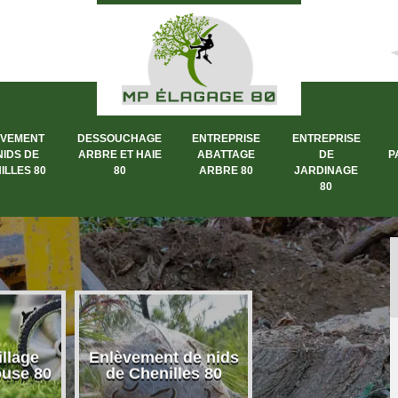
ÈVEMENT
DESSOUCHAGE
ENTREPRISE
ENTREPRISE
NIDS DE
ARBRE ET HAIE
ABATTAGE
DE
P
ILLES 80
80
ARBRE 80
JARDINAGE
80
de nids
Dessouchage arbre
Entreprise abat
es 80
et haie 80
arbre 80