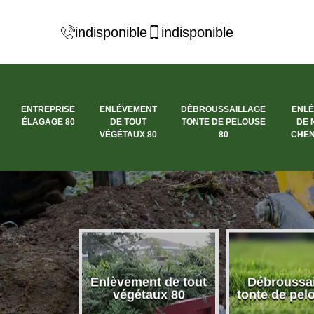
indisponible
indisponible
ENTREPRISE
ENLÈVEMENT
DÉBROUSSAILLAGE
ENL
ÉLAGAGE 80
DE TOUT
TONTE DE PELOUSE
DE 
VÉGÉTAUX 80
80
CHEN
nt de tout
Débroussaillage
Enlèvement 
aux 80
tonte de pelouse 80
de Chenill