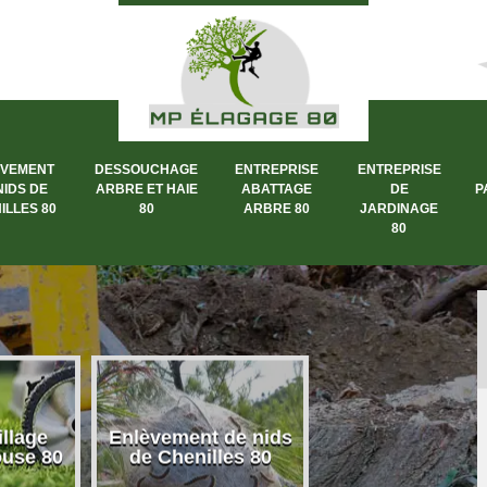
ÈVEMENT
DESSOUCHAGE
ENTREPRISE
ENTREPRISE
NIDS DE
ARBRE ET HAIE
ABATTAGE
DE
P
ILLES 80
80
ARBRE 80
JARDINAGE
80
llage
Enlèvement de nids
Dessouchage a
ouse 80
de Chenilles 80
et haie 80