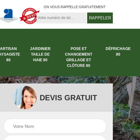
ON VOUS RAPPELLE GRATUITEMENT
ARTISAN
JARDINIER
POSE ET
DÉFRICHAGE
AYSAGISTE
TAILLE DE
CHANGEMENT
80
80
HAIE 80
GRILLAGE ET
CLÔTURE 80
DEVIS GRATUIT
rbre
Entreprise abattage
Entreprise de
arbre 80
jardinage 80