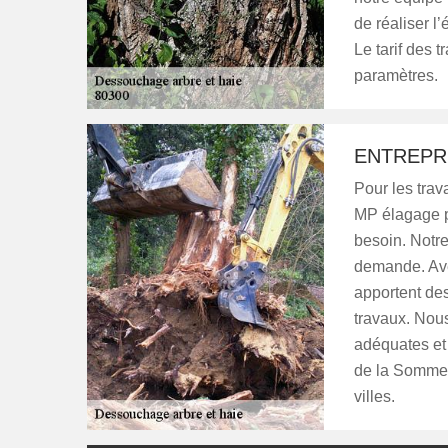
de réaliser l
Le tarif des 
paramètres.
ENTREPR
Pour les trav
MP élagage p
besoin. Notr
demande. Ave
apportent des
travaux. Nou
adéquates et 
de la Somme, 
villes.