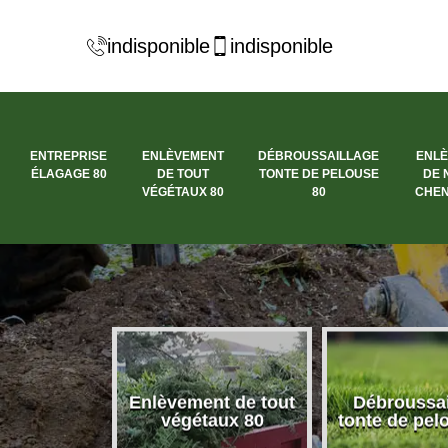
indisponible
indisponible
ENTREPRISE
ENLÈVEMENT
DÉBROUSSAILLAGE
ENL
ÉLAGAGE 80
DE TOUT
TONTE DE PELOUSE
DE 
VÉGÉTAUX 80
80
CHEN
se élagage
Enlèvement de tout
Débroussai
80
végétaux 80
tonte de pel