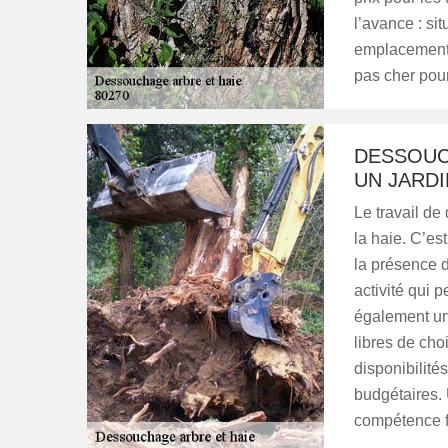
l’avance : si
emplacement,
pas cher pour
DESSOUC
UN JARDI
Le travail de
la haie. C’es
la présence d
activité qui 
également un
libres de cho
disponibilité
budgétaires. 
compétence f