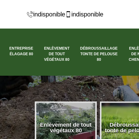
indisponible
indisponible
ENTREPRISE
ENLÈVEMENT
DÉBROUSSAILLAGE
ENL
ÉLAGAGE 80
DE TOUT
TONTE DE PELOUSE
DE 
VÉGÉTAUX 80
80
CHEN
se élagage
Enlèvement de tout
Débroussai
80
végétaux 80
tonte de pel