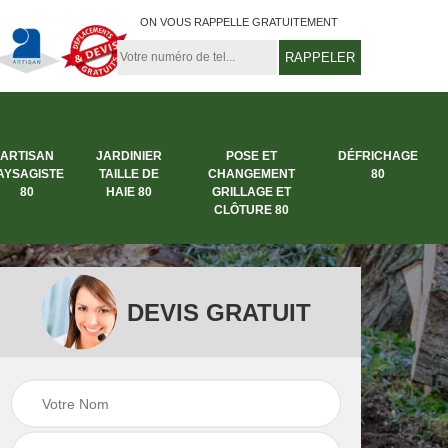
ON VOUS RAPPELLE GRATUITEMENT
ARTISAN
JARDINIER
POSE ET
DÉFRICHAGE
AYSAGISTE
TAILLE DE
CHANGEMENT
80
80
HAIE 80
GRILLAGE ET
CLÔTURE 80
DEVIS GRATUIT
rbre
Entreprise abattage
Entreprise de
arbre 80
jardinage 80