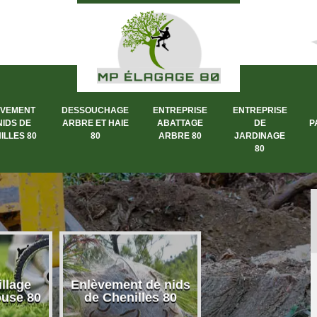
ÈVEMENT
DESSOUCHAGE
ENTREPRISE
ENTREPRISE
NIDS DE
ARBRE ET HAIE
ABATTAGE
DE
P
ILLES 80
80
ARBRE 80
JARDINAGE
80
llage
Enlèvement de nids
Dessouchage a
ouse 80
de Chenilles 80
et haie 80