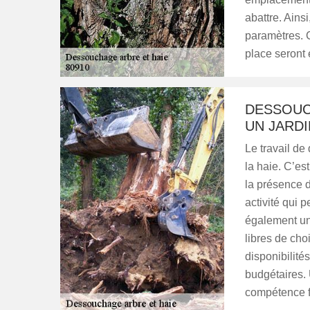
abattre. Ains
paramètres. C
place seront 
DESSOUC
UN JARDI
Le travail de
la haie. C’es
la présence d
activité qui 
également un
libres de cho
disponibilité
budgétaires. 
compétence f