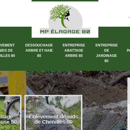
ÈVEMENT
DESSOUCHAGE
ENTREPRISE
ENTREPRISE
NIDS DE
ARBRE ET HAIE
ABATTAGE
DE
P
ILLES 80
80
ARBRE 80
JARDINAGE
80
llage
Enlèvement de nids
Dessouchage a
ouse 80
de Chenilles 80
et haie 80