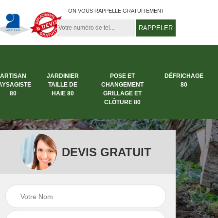
ON VOUS RAPPELLE GRATUITEMENT
ARTISAN
JARDINIER
POSE ET
DÉFRICHAGE
AYSAGISTE
TAILLE DE
CHANGEMENT
80
80
HAIE 80
GRILLAGE ET
CLÔTURE 80
DEVIS GRATUIT
rbre
Entreprise abattage
Entreprise de
arbre 80
jardinage 80