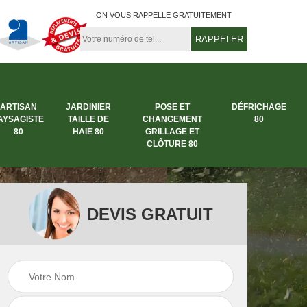
ON VOUS RAPPELLE GRATUITEMENT
ARTISAN
JARDINIER
POSE ET
DÉFRICHAGE
AYSAGISTE
TAILLE DE
CHANGEMENT
80
80
HAIE 80
GRILLAGE ET
CLÔTURE 80
DEVIS GRATUIT
rbre
Entreprise abattage
Entreprise de
arbre 80
jardinage 80