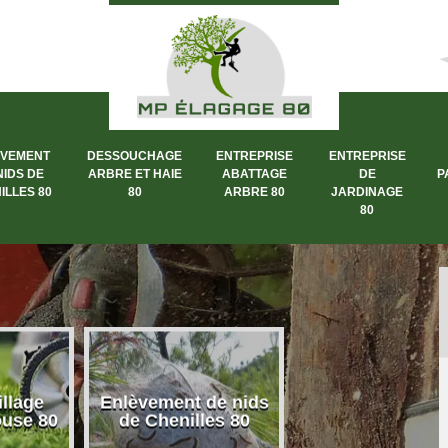
ÈVEMENT
DESSOUCHAGE
ENTREPRISE
ENTREPRISE
NIDS DE
ARBRE ET HAIE
ABATTAGE
DE
P
ILLES 80
80
ARBRE 80
JARDINAGE
80
llage
Enlèvement de nids
Dessouchage a
ouse 80
de Chenilles 80
et haie 80