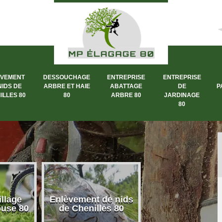
ÈVEMENT
DESSOUCHAGE
ENTREPRISE
ENTREPRISE
NIDS DE
ARBRE ET HAIE
ABATTAGE
DE
P
ILLES 80
80
ARBRE 80
JARDINAGE
80
llage
Enlèvement de nids
Dessouchage a
ouse 80
de Chenilles 80
et haie 80