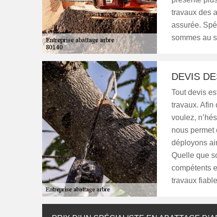
travaux des a
assurée. Spé
sommes au se
DEVIS D
Tout devis est
travaux. Afin
voulez, n’hés
nous permet d
déployons ai
Quelle que so
compétents e
travaux fiable