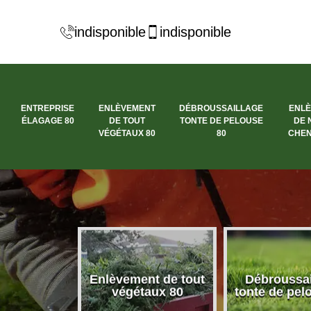
indisponible
indisponible
ENTREPRISE
ENLÈVEMENT
DÉBROUSSAILLAGE
ENL
ÉLAGAGE 80
DE TOUT
TONTE DE PELOUSE
DE 
VÉGÉTAUX 80
80
CHEN
se élagage
Enlèvement de tout
Débroussai
80
végétaux 80
tonte de pel