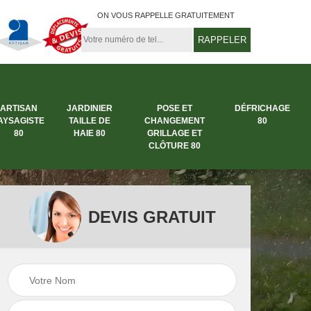
ON VOUS RAPPELLE GRATUITEMENT
ARTISAN
JARDINIER
POSE ET
DÉFRICHAGE
AYSAGISTE
TAILLE DE
CHANGEMENT
80
80
HAIE 80
GRILLAGE ET
CLÔTURE 80
DEVIS GRATUIT
rbre
Entreprise abattage
Entreprise de
arbre 80
jardinage 80