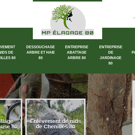
ÈVEMENT
DESSOUCHAGE
ENTREPRISE
ENTREPRISE
NIDS DE
ARBRE ET HAIE
ABATTAGE
DE
P
ILLES 80
80
ARBRE 80
JARDINAGE
80
llage
Enlèvement de nids
Dessouchage a
ouse 80
de Chenilles 80
et haie 80