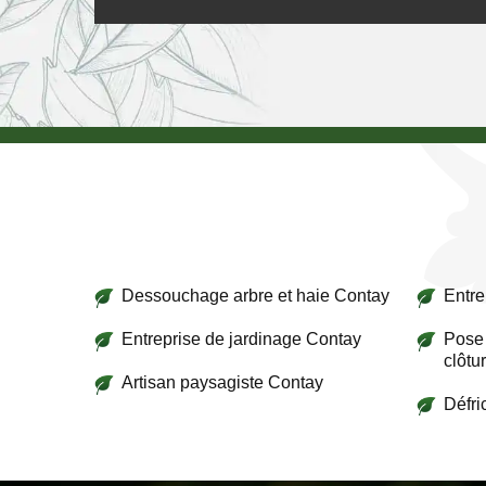
Dessouchage arbre et haie Contay
Entre
Entreprise de jardinage Contay
Pose 
clôtu
Artisan paysagiste Contay
Défri