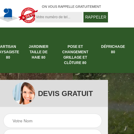
ON VOUS RAPPELLE GRATUITEMENT
ARTISAN
JARDINIER
POSE ET
DÉFRICHAGE
AYSAGISTE
TAILLE DE
CHANGEMENT
80
80
HAIE 80
GRILLAGE ET
CLÔTURE 80
DEVIS GRATUIT
rbre
Entreprise abattage
Entreprise de
arbre 80
jardinage 80