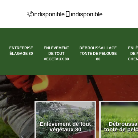
indisponible
indisponible
ENTREPRISE
ENLÈVEMENT
DÉBROUSSAILLAGE
ENL
ÉLAGAGE 80
DE TOUT
TONTE DE PELOUSE
DE 
VÉGÉTAUX 80
80
CHEN
se élagage
Enlèvement de tout
Débroussai
80
végétaux 80
tonte de pel