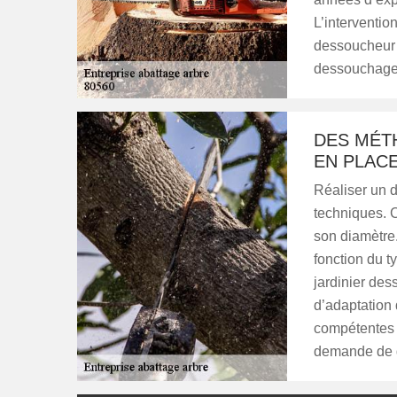
L’interventio
dessoucheur 
dessouchage
DES MÉT
EN PLAC
Réaliser un 
techniques. C
son diamètre.
fonction du t
jardinier de
d’adaptation
compétentes 
demande de d