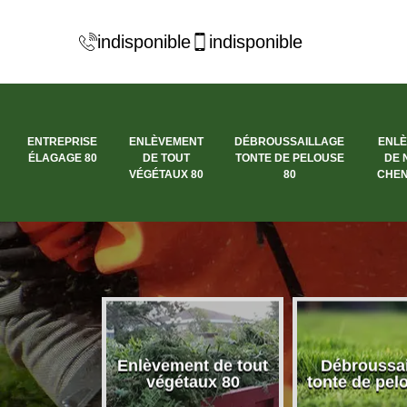
indisponible
indisponible
ENTREPRISE
ENLÈVEMENT
DÉBROUSSAILLAGE
ENL
ÉLAGAGE 80
DE TOUT
TONTE DE PELOUSE
DE 
VÉGÉTAUX 80
80
CHEN
se élagage
Enlèvement de tout
Débroussai
80
végétaux 80
tonte de pel