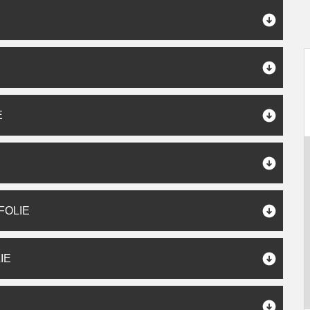
E
FOLIE
IE