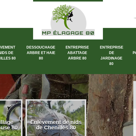
ÈVEMENT
DESSOUCHAGE
ENTREPRISE
ENTREPRISE
NIDS DE
ARBRE ET HAIE
ABATTAGE
DE
P
ILLES 80
80
ARBRE 80
JARDINAGE
80
llage
Enlèvement de nids
Dessouchage a
ouse 80
de Chenilles 80
et haie 80