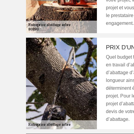
projet et vou
le prestatair
engagement.
PRIX D’U
Quel budget f
en travail d’a
d’abattage d’
longueur ainsi
déterminent 
projet. Pour l
projet d’abat
devis de votr
d’abattage.