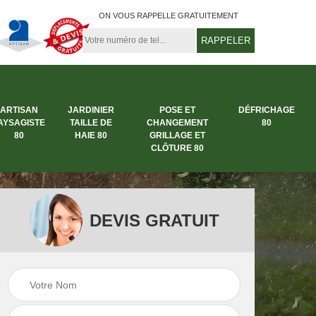
ON VOUS RAPPELLE GRATUITEMENT
ARTISAN
JARDINIER
POSE ET
DÉFRICHAGE
AYSAGISTE
TAILLE DE
CHANGEMENT
80
80
HAIE 80
GRILLAGE ET
CLÔTURE 80
DEVIS GRATUIT
rbre
Entreprise abattage
Entreprise de
arbre 80
jardinage 80