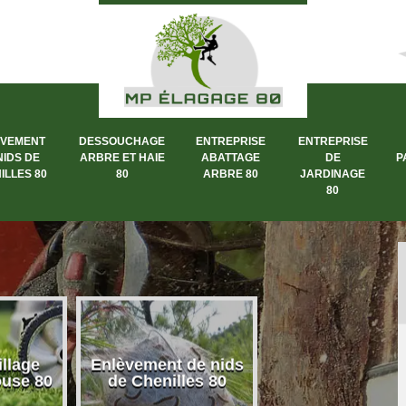
ÈVEMENT
DESSOUCHAGE
ENTREPRISE
ENTREPRISE
NIDS DE
ARBRE ET HAIE
ABATTAGE
DE
P
ILLES 80
80
ARBRE 80
JARDINAGE
80
llage
Enlèvement de nids
Dessouchage a
ouse 80
de Chenilles 80
et haie 80