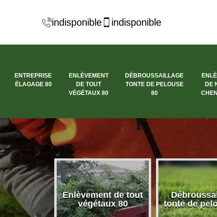
indisponible
indisponible
ENTREPRISE
ENLÈVEMENT
DÉBROUSSAILLAGE
ENL
ÉLAGAGE 80
DE TOUT
TONTE DE PELOUSE
DE 
VÉGÉTAUX 80
80
CHEN
se élagage
Enlèvement de tout
Débroussai
80
végétaux 80
tonte de pel