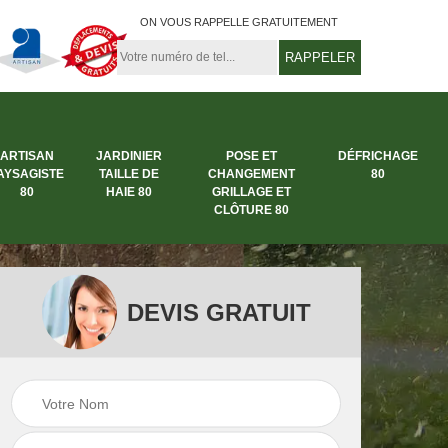
ON VOUS RAPPELLE GRATUITEMENT
ARTISAN
JARDINIER
POSE ET
DÉFRICHAGE
AYSAGISTE
TAILLE DE
CHANGEMENT
80
80
HAIE 80
GRILLAGE ET
CLÔTURE 80
DEVIS GRATUIT
rbre
Entreprise abattage
Entreprise de
arbre 80
jardinage 80