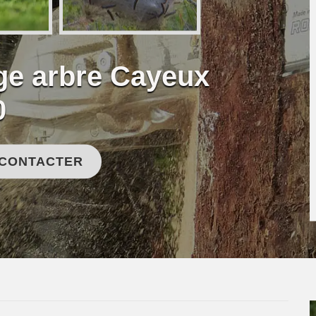
age arbre Cayeux
0
 CONTACTER