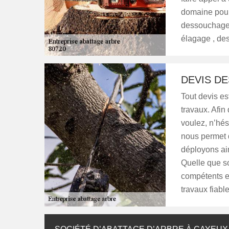
domaine pour 
dessouchage 
élagage , de
DEVIS D
Tout devis est
travaux. Afin
voulez, n’hés
nous permet d
déployons ai
Quelle que so
compétents e
travaux fiable