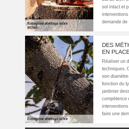
sol intact et 
intervention
demande de d
DES MÉT
EN PLAC
Réaliser un 
techniques. C
son diamètre.
fonction du t
jardinier de
compétence d
intervention
faire une de