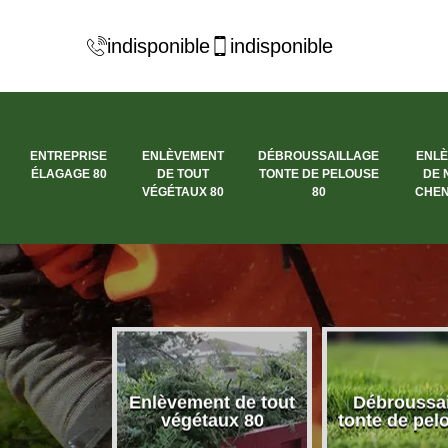
indisponible
indisponible
ENTREPRISE
ENLÈVEMENT
DÉBROUSSAILLAGE
ENL
ÉLAGAGE 80
DE TOUT
TONTE DE PELOUSE
DE 
VÉGÉTAUX 80
80
CHEN
se élagage
Enlèvement de tout
Débroussai
80
végétaux 80
tonte de pel