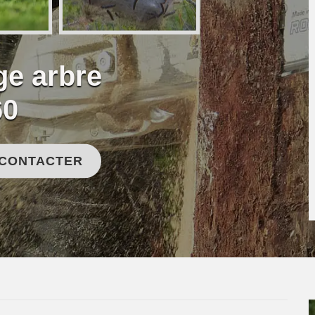
ge arbre
60
 CONTACTER