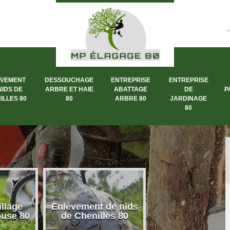
ÈVEMENT
DESSOUCHAGE
ENTREPRISE
ENTREPRISE
NIDS DE
ARBRE ET HAIE
ABATTAGE
DE
P
ILLES 80
80
ARBRE 80
JARDINAGE
80
llage
Enlèvement de nids
Dessouchage a
ouse 80
de Chenilles 80
et haie 80