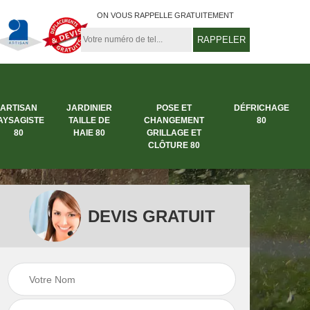
ON VOUS RAPPELLE GRATUITEMENT
ARTISAN
JARDINIER
POSE ET
DÉFRICHAGE
AYSAGISTE
TAILLE DE
CHANGEMENT
80
80
HAIE 80
GRILLAGE ET
CLÔTURE 80
DEVIS GRATUIT
rbre
Entreprise abattage
Entreprise de
arbre 80
jardinage 80