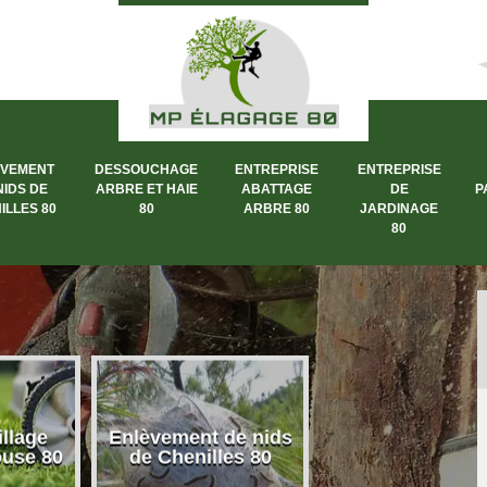
ÈVEMENT
DESSOUCHAGE
ENTREPRISE
ENTREPRISE
NIDS DE
ARBRE ET HAIE
ABATTAGE
DE
P
ILLES 80
80
ARBRE 80
JARDINAGE
80
llage
Enlèvement de nids
Dessouchage a
ouse 80
de Chenilles 80
et haie 80