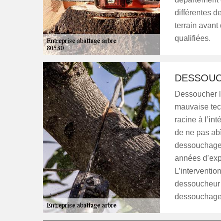
différentes 
terrain avant
qualifiées.
DESSOUC
Dessoucher l
mauvaise tech
racine à l’int
de ne pas abîm
dessouchage 
années d’exp
L’interventio
dessoucheur 
dessouchage