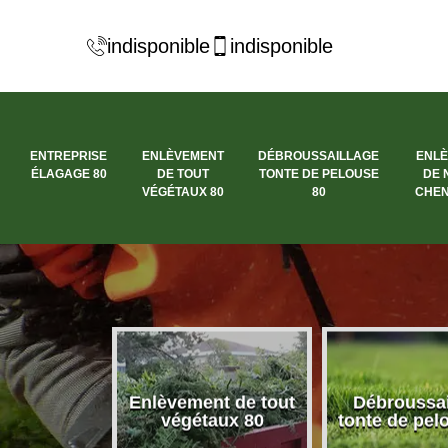
indisponible
indisponible
ENTREPRISE
ENLÈVEMENT
DÉBROUSSAILLAGE
ENL
ÉLAGAGE 80
DE TOUT
TONTE DE PELOUSE
DE 
VÉGÉTAUX 80
80
CHEN
se élagage
Enlèvement de tout
Débroussai
80
végétaux 80
tonte de pel