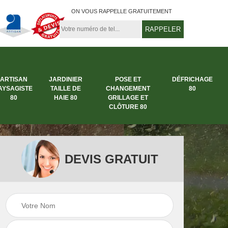
ON VOUS RAPPELLE GRATUITEMENT
ARTISAN
JARDINIER
POSE ET
DÉFRICHAGE
AYSAGISTE
TAILLE DE
CHANGEMENT
80
80
HAIE 80
GRILLAGE ET
CLÔTURE 80
DEVIS GRATUIT
rbre
Entreprise abattage
Entreprise de
arbre 80
jardinage 80