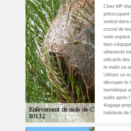
Chez MP élag
préoccupant d
surtout dans
crucial de le
votre espace 
bien s'équipe
vêtements lon
urticants des
le matin ou a
Utilisez un o
découper le n
hermétique av
outils après 
élagage propo
habitants de