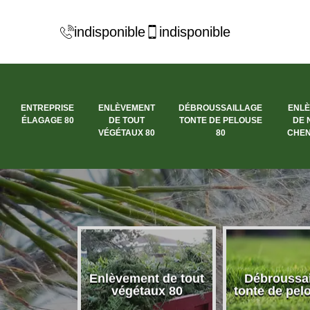
indisponible
indisponible
ENTREPRISE
ENLÈVEMENT
DÉBROUSSAILLAGE
ENL
ÉLAGAGE 80
DE TOUT
TONTE DE PELOUSE
DE 
VÉGÉTAUX 80
80
CHEN
se élagage
Enlèvement de tout
Débroussai
80
végétaux 80
tonte de pel