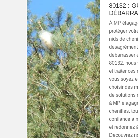
80132 : 
DÉBARRA
À MP élagage
protéger votr
nids de cheni
désagréments,
débarrasser 
80132, nous v
et traiter ce
vous soyez e
choisir des m
de solutions 
à MP élagage
chenilles, tou
confiance à n
et redonnez à
Découvrez no