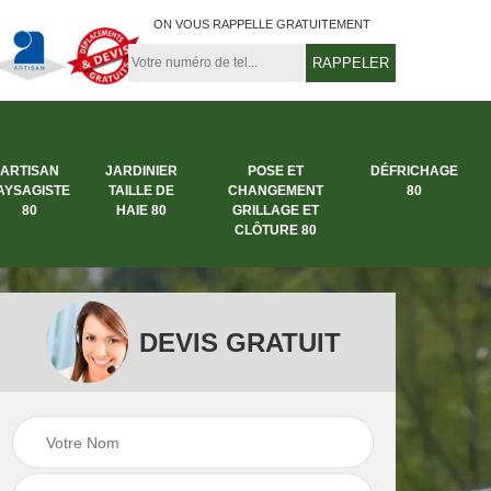
ON VOUS RAPPELLE GRATUITEMENT
ARTISAN
JARDINIER
POSE ET
DÉFRICHAGE
AYSAGISTE
TAILLE DE
CHANGEMENT
80
80
HAIE 80
GRILLAGE ET
CLÔTURE 80
DEVIS GRATUIT
rbre
Entreprise abattage
Entreprise de
arbre 80
jardinage 80