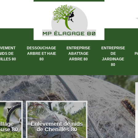
ÈVEMENT
DESSOUCHAGE
ENTREPRISE
ENTREPRISE
NIDS DE
ARBRE ET HAIE
ABATTAGE
DE
P
ILLES 80
80
ARBRE 80
JARDINAGE
80
llage
Enlèvement de nids
Dessouchage a
ouse 80
de Chenilles 80
et haie 80