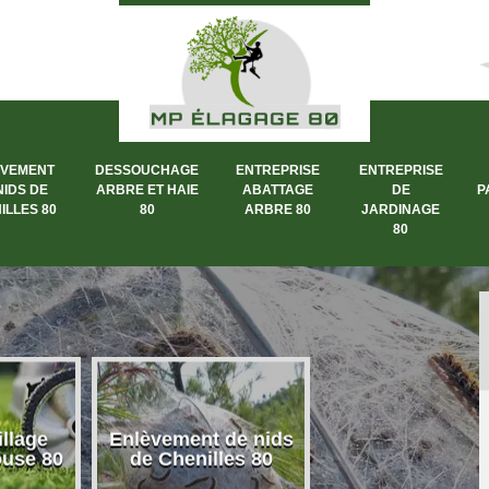
ÈVEMENT
DESSOUCHAGE
ENTREPRISE
ENTREPRISE
NIDS DE
ARBRE ET HAIE
ABATTAGE
DE
P
ILLES 80
80
ARBRE 80
JARDINAGE
80
llage
Enlèvement de nids
Dessouchage a
ouse 80
de Chenilles 80
et haie 80