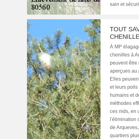
sain et sécur
TOUT SAV
CHENILL
À MP élagage 
chenilles à A
peuvent être 
aperçues au 
Elles peuven
et leurs poil
humains et d
méthodes effi
ces nids, en 
l'élimination
de Arqueves, 
quartiers plu