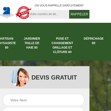
ON VOUS RAPPELLE GRATUITEMENT
ARTISAN
JARDINIER
POSE ET
DÉFRICHAGE
AYSAGISTE
TAILLE DE
CHANGEMENT
80
80
HAIE 80
GRILLAGE ET
CLÔTURE 80
DEVIS GRATUIT
rbre
Entreprise abattage
Entreprise de
arbre 80
jardinage 80