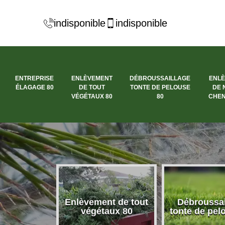
indisponible
indisponible
ENTREPRISE
ENLÈVEMENT
DÉBROUSSAILLAGE
ENL
ÉLAGAGE 80
DE TOUT
TONTE DE PELOUSE
DE 
VÉGÉTAUX 80
80
CHEN
se élagage
Enlèvement de tout
Débroussai
80
végétaux 80
tonte de pel